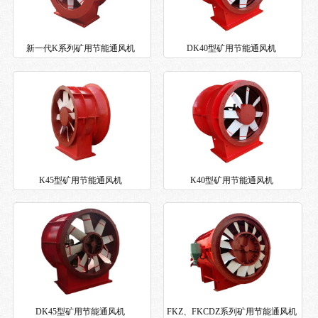
新一代K系列矿用节能通风机
DK40型矿用节能通风机
K45型矿用节能通风机
K40型矿用节能通风机
DK45型矿用节能通风机
FKZ、FKCDZ系列矿用节能通风机