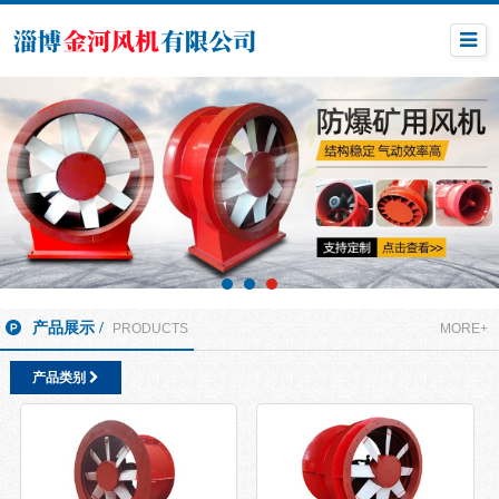
产品展示 /
PRODUCTS
MORE+
产品类别