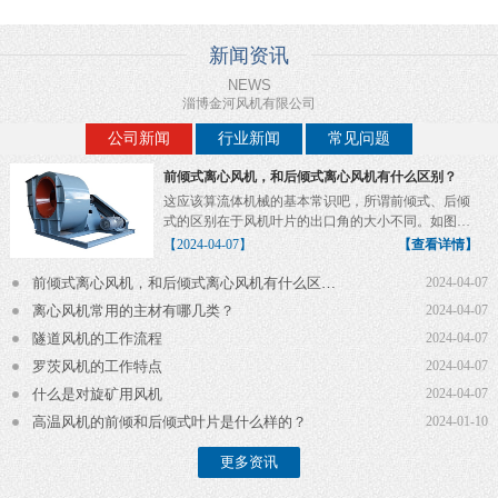
新闻资讯
NEWS
淄博金河风机有限公司
公司新闻
行业新闻
常见问题
前倾式离心风机，和后倾式离心风机有什么区别？
这应该算流体机械的基本常识吧，所谓前倾式、后倾
式的区别在于风机叶片的出口角的大小不同。如图，
出口角大于90度时称为前倾式（前弯式），小于90度
【2024-04-07】
【查看详情】
时称为后倾式（后弯式），等于90度时称为径向式。
当离风机大小和转速都一样时，出口角越大，产生的
前倾式离心风机，和后倾式离心风机有什么区别？
2024-04-07
压力越高（具体方程就不列了，可以由速度三角形得
离心风机常用的主材有哪几类？
2024-04-07
到）。所以，前倾式与后倾式相比的优势是全压头更
隧道风机的工作流程
2024-04-07
大（下图，需要注意图中是理论全压头，没考虑叶片
数有限和水力损失的情况）。...
罗茨风机的工作特点
2024-04-07
什么是对旋矿用风机
2024-04-07
高温风机的前倾和后倾式叶片是什么样的？
2024-01-10
更多资讯